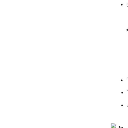
・
・
・
・